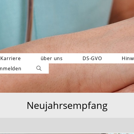
Karriere
über uns
DS-GVO
Hinw
nmelden
Website-
Suche
umschalten
Neujahrsempfang