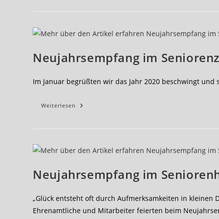
In
Der
Pflegeeinrichtung:
Klassische
Klänge
Und
Gemeinschaftsgefühl
Neujahrsempfang im Seniorenz
Im Januar begrüßten wir das Jahr 2020 beschwingt und
Neujahrsempfang
Weiterlesen
Im
Seniorenzentrum
Lichtenberg
Neujahrsempfang im Senioren
„Glück entsteht oft durch Aufmerksamkeiten in kleinen D
Ehrenamtliche und Mitarbeiter feierten beim Neujahrse