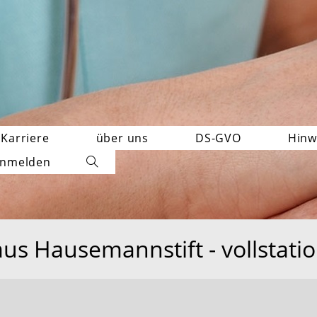
Karriere
über uns
DS-GVO
Hinw
nmelden
Website-
Suche
umschalten
us Hausemannstift - vollstatio