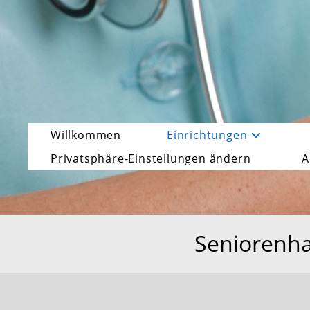
Zum
Inhalt
springen
Willkommen
Einrichtungen
Privatsphäre-Einstellungen ändern
A
Seniorenha