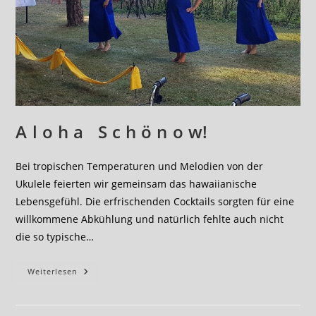
A l o h a S c h ö n o w!
Bei tropischen Temperaturen und Melodien von der
Ukulele feierten wir gemeinsam das hawaiianische
Lebensgefühl. Die erfrischenden Cocktails sorgten für eine
willkommene Abkühlung und natürlich fehlte auch nicht
die so typische…
A
Weiterlesen
L
O
H
A